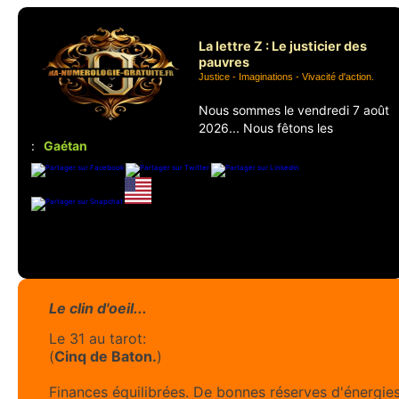
La lettre Z : Le justicier des
pauvres
Justice - Imaginations - Vivacité d'action.
Nous sommes le vendredi 7 août
2026... Nous fêtons les
:
Gaétan
Le clin d'oeil...
Le 31 au tarot:
(
Cinq de Baton.
)
Finances équilibrées. De bonnes réserves d'énergie