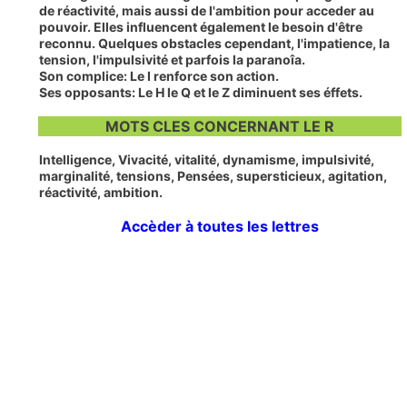
de réactivité, mais aussi de l'ambition pour acceder au
pouvoir. Elles influencent également le besoin d'être
reconnu. Quelques obstacles cependant, l'impatience, la
tension, l'impulsivité et parfois la paranoîa.
Son complice:
Le
I
renforce son action.
Ses opposants:
Le
H
le
Q
et le
Z
diminuent ses éffets.
MOTS CLES CONCERNANT LE R
Intelligence, Vivacité, vitalité, dynamisme, impulsivité,
marginalité, tensions, Pensées, supersticieux, agitation,
réactivité, ambition.
Accèder à toutes les lettres