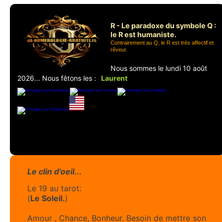
R - Le paradoxe du symbole Q :
le R est humaniste.
Contrairement au Q, le R est très affectif et
rêveur.
Nous sommes le lundi 10 août
2026... Nous fêtons les :
Laurent
Le clin d'oeil...
Le 19 au tarot:
(
Le Soleil.
)
Amour , Chance, Bonheur. Besoin de mettre son