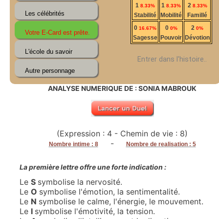
1
1
2
8.33%
8.33%
8.33%
Stabilité
Mobilité
Famillé
0
0
2
16.67%
0%
0%
Sagesse
Pouvoir
Dévotion
Entrer dans l'histoire..
ANALYSE NUMERIQUE DE : SONIA MABROUK
(Expression : 4 - Chemin de vie : 8)
-
Nombre intime : 8
Nombre de realisation : 5
La première lettre offre une forte indication :
Le
S
symbolise la nervosité.
Le
O
symbolise l'émotion, la sentimentalité.
Le
N
symbolise le calme, l'énergie, le mouvement.
Le
I
symbolise l'émotivité, la tension.