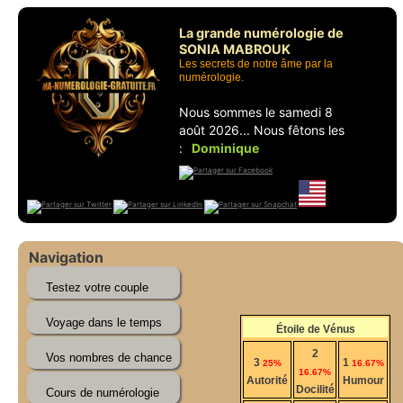
La grande numérologie de
SONIA MABROUK
Les secrets de notre âme par la
numérologie.
Nous sommes le samedi 8
août 2026... Nous fêtons les
:
Dominique
Navigation
Étoile de Vénus
2
3
1
25%
16.67%
16.67%
Autorité
Humour
Docilité