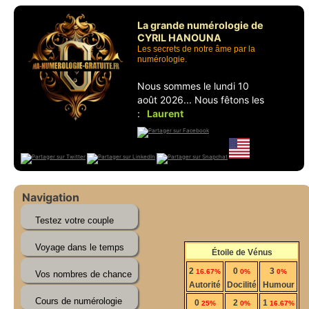
La grande numérologie de
CYRIL HANOUNA
Les secrets de notre âme par la
numérologie.
Nous sommes le lundi 10
août 2026... Nous fêtons les
:
Laurent
Navigation
Étoile de Vénus
2
0
3
16.67%
0%
0%
Autorité
Docilité
Humour
0
2
1
25%
0%
16.67%