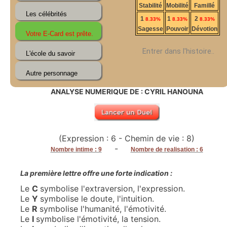
Stabilité
Mobilité
Famillé
1
1
2
8.33%
8.33%
8.33%
Sagesse
Pouvoir
Dévotion
Entrer dans l'histoire..
ANALYSE NUMERIQUE DE : CYRIL HANOUNA
(Expression : 6 - Chemin de vie : 8)
-
Nombre intime : 9
Nombre de realisation : 6
La première lettre offre une forte indication :
Le
C
symbolise l'extraversion, l'expression.
Le
Y
symbolise le doute, l'intuition.
Le
R
symbolise l'humanité, l'émotivité.
Le
I
symbolise l'émotivité, la tension.