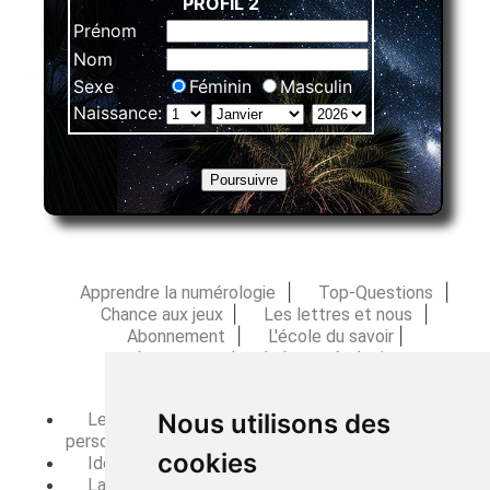
PROFIL 2
Prénom
Nom
Sexe
Féminin
Masculin
Naissance:
|
|
Apprendre la numérologie
Top-Questions
|
|
Chance aux jeux
Les lettres et nous
|
|
Abonnement
L'école du savoir
Les tentacules de la numérologie
Nous utilisons des
Le mois personnel en toile de fond sur l'année
personnelle.
cookies
Identifier les opportunités et les défis à venir
La symbolique des nombres maîtres