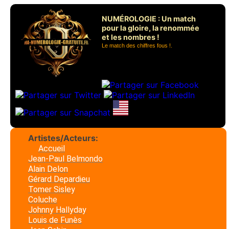
NUMÉROLOGIE : Un match
pour la gloire, la renommée
et les nombres !
Le match des chiffres fous !.
Artistes/Acteurs:
Accueil
Jean-Paul Belmondo
Alain Delon
Gérard Depardieu
Tomer Sisley
Coluche
Johnny Hallyday
Louis de Funès